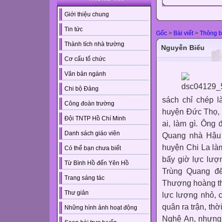
Giới thiệu chung
Tin tức
Gốc
>
Bài viết
>
Thông 
Thành tích nhà trường
Nguyễn Biểu
Cơ cấu tổ chức
Văn bản ngành
Chi bộ Đảng
sách chỉ chép l
Công đoàn trường
huyện Đức Thọ, 
Đội TNTP Hồ Chí Minh
ai, làm gì. Ông 
Danh sách giáo viên
Quang nhà Hậu 
huyện Chi La là
Có thể bạn chưa biết
bấy giờ lực lượ
Từ Bình Hồ đến Yên Hồ
Trùng Quang đế
Trang sáng tác
Thượng hoàng th
Thư giản
lực lượng nhỏ,
quân ra trận, thờ
Những hình ảnh hoạt động
Nghệ An, nhưng 