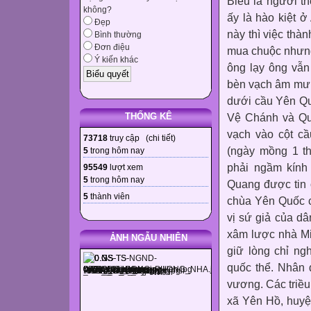
Biểu là người t
không?
ấy là hào kiệt
Đẹp
này thì việc thà
Bình thường
Đơn điệu
mua chuộc nhưng
Ý kiến khác
ông lạy ông vẫn
bèn vạch âm mưu 
dưới cầu Yên Qu
THỐNG KÊ
Vệ Chánh và Qu
vạch vào cột cầ
73718
truy cập (
chi tiết
)
(ngày mồng 1 t
5
trong hôm nay
phải ngầm kính
95549
lượt xem
5
trong hôm nay
Quang được tin ô
5
thành viên
chùa Yên Quốc c
vị sứ giả của d
xâm lược nhà Min
ẢNH NGẪU NHIÊN
giữ lòng chỉ ng
quốc thể. Nhân 
vương. Các triều
xã Yên Hồ, huy