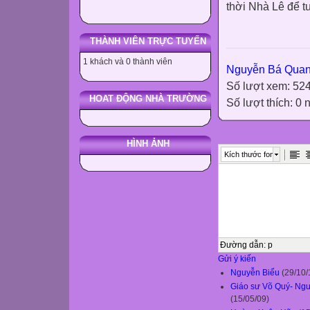
thời Nhà Lê để t
( Sở Văn
THÀNH VIÊN TRỰC TUYẾN
1 khách và 0 thành viên
Nguyễn Bá Qua
Số lượt xem: 52
HOAT ĐỘNG NHÀ TRƯỜNG
Số lượt thích: 0
HÌNH ẢNH
Kích thước font
Đường dẫn
:
p
Gửi ý kiến
Nguyễn Biểu
(29/10/
Giáo sư Võ Quý- Ngư
(15/05/09)