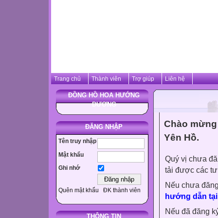
Trang chủ
Thành viên
Trợ giúp
Liên hệ
ĐỒNG HỒ HOA HƯỚNG
DƯƠNG
Chào mừng q
ĐĂNG NHẬP
Yên Hồ.
Tên truy nhập
Mật khẩu
Quý vị chưa đă
Ghi nhớ
tải được các tư
Nếu chưa đăng
Quên mật khẩu
ĐK thành viên
hướng dẫn tại
Nếu đã đăng ký 
THÔNG TIN