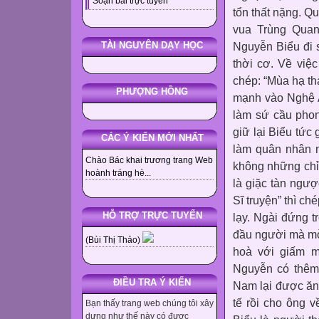
Soạn bài trực tuyến
tổn thất nặng. 
vua Trùng Quan
Nguyễn Biểu đi 
TÀI NGUYÊN DẠY HỌC
thời cơ. Về việc
chép: “Mùa hạ t
PHƯỢNG HỒNG
mạnh vào Nghệ A
làm sứ cầu pho
giữ lại Biểu tức
CÁC Ý KIẾN MỚI NHẤT
làm quân nhân n
Chào Bác khai trương trang Web
không những chỉ
hoành tráng hè...
là giặc tàn ngượ
Sĩ truyện” thì ch
HỖ TRỢ TRỰC TUYẾN
lạy. Ngài đứng t
đầu người mà mời,
(Bùi Thị Thảo)
hoà với giấm m
Nguyễn có thêm:
ĐIỀU TRA Ý KIẾN
Nam lại được ăn
tế rồi cho ông 
Bạn thấy trang web chúng tôi xây
dựng như thế này có được